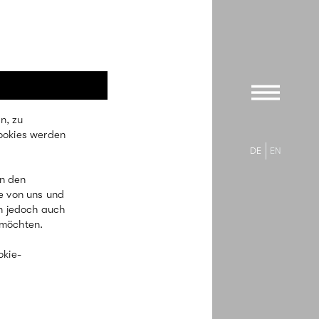
n, zu
ookies werden
DE
EN
in den
e von uns und
en jedoch auch
 möchten.
okie-