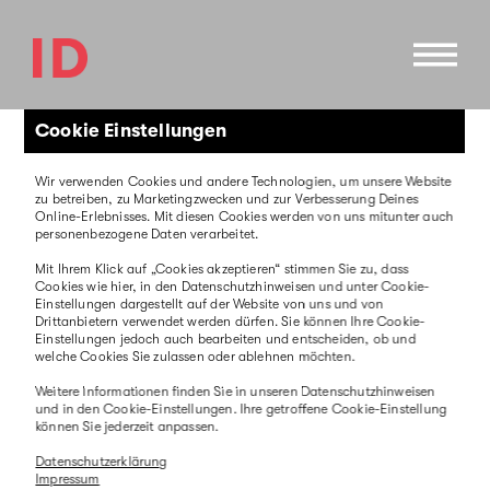
Direkt
zum
Inhalt
Cookie Einstellungen
Wir verwenden Cookies und andere Technologien, um unsere Website
06. Jun
zu betreiben, zu Marketingzwecken und zur Verbesserung Deines
Online-Erlebnisses. Mit diesen Cookies werden von uns mitunter auch
personenbezogene Daten verarbeitet.
News über die Technik von morgen
Mit Ihrem Klick auf „Cookies akzeptieren“ stimmen Sie zu, dass
Identum entwickelt neuen Techblog für Festo
Cookies wie hier, in den Datenschutzhinweisen und unter Cookie-
Einstellungen dargestellt auf der Website von uns und von
Drittanbietern verwendet werden dürfen. Sie können Ihre Cookie-
Einstellungen jedoch auch bearbeiten und entscheiden, ob und
welche Cookies Sie zulassen oder ablehnen möchten.
Weitere Informationen finden Sie in unseren Datenschutzhinweisen
und in den Cookie-Einstellungen. Ihre getroffene Cookie-Einstellung
können Sie jederzeit anpassen.
Datenschutzerklärung
Impressum