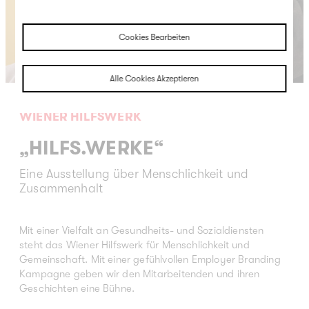
Cookies Bearbeiten
Alle Cookies Akzeptieren
WIENER HILFSWERK
„HILFS.WERKE“
Eine Ausstellung über Menschlichkeit und
Zusammenhalt
Mit einer Vielfalt an Gesundheits- und Sozialdiensten
steht das Wiener Hilfswerk für Menschlichkeit und
Gemeinschaft. Mit einer gefühlvollen Employer Branding
Kampagne geben wir den Mitarbeitenden und ihren
Geschichten eine Bühne.