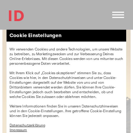
Direkt
zum
Inhalt
Cookie Einstellungen
Wir verwenden Cookies und andere Technologien, um unsere Website
zu betreiben, zu Marketingzwecken und zur Verbesserung Deines
Online-Erlebnisses. Mit diesen Cookies werden von uns mitunter auch
personenbezogene Daten verarbeitet.
Mit Ihrem Klick auf „Cookies akzeptieren“ stimmen Sie zu, dass
Cookies wie hier, in den Datenschutzhinweisen und unter Cookie-
Einstellungen dargestellt auf der Website von uns und von
Drittanbietern verwendet werden dürfen. Sie können Ihre Cookie-
Einstellungen jedoch auch bearbeiten und entscheiden, ob und
welche Cookies Sie zulassen oder ablehnen möchten.
Weitere Informationen finden Sie in unseren Datenschutzhinweisen
und in den Cookie-Einstellungen. Ihre getroffene Cookie-Einstellung
können Sie jederzeit anpassen.
Datenschutzerklärung
Impressum