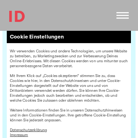
Direkt
zum
Inhalt
Cookie Einstellungen
Wir verwenden Cookies und andere Technologien, um unsere Website
zu betreiben, zu Marketingzwecken und zur Verbesserung Deines
Online-Erlebnisses. Mit diesen Cookies werden von uns mitunter auch
personenbezogene Daten verarbeitet.
Mit Ihrem Klick auf „Cookies akzeptieren“ stimmen Sie zu, dass
Cookies wie hier, in den Datenschutzhinweisen und unter Cookie-
Einstellungen dargestellt auf der Website von uns und von
Drittanbietern verwendet werden dürfen. Sie können Ihre Cookie-
Einstellungen jedoch auch bearbeiten und entscheiden, ob und
welche Cookies Sie zulassen oder ablehnen möchten.
Weitere Informationen finden Sie in unseren Datenschutzhinweisen
und in den Cookie-Einstellungen. Ihre getroffene Cookie-Einstellung
können Sie jederzeit anpassen.
Datenschutzerklärung
Impressum