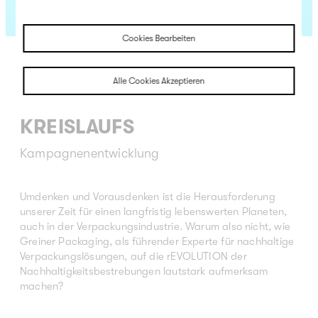
Cookies Bearbeiten
GREINER PACKAGING
Alle Cookies Akzeptieren
DIE REVOLUTION DES
KREISLAUFS
Kampagnenentwicklung
Umdenken und Vorausdenken ist die Herausforderung
unserer Zeit für einen langfristig lebenswerten Planeten,
auch in der Verpackungsindustrie. Warum also nicht, wie
Greiner Packaging, als führender Experte für nachhaltige
Verpackungslösungen, auf die rEVOLUTION der
Nachhaltigkeitsbestrebungen lautstark aufmerksam
machen?